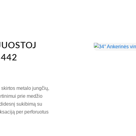
 JUOSTOJ
3442
skirtos metalo jungčių,
virtinimui prie medžio
a didesnį sukibimą su
iksaciją per perforuotus