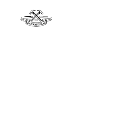
PAGRINDINIS
PASLAUG
KONTAKTAI
Pa
34° ANKER