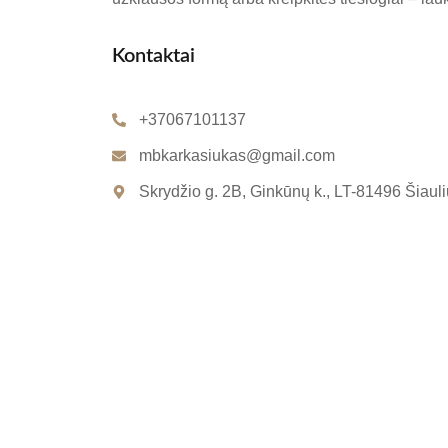
Kontaktai
+37067101137
mbkarkasiukas@gmail.com
Skrydžio g. 2B, Ginkūnų k., LT-81496 Šiaulių