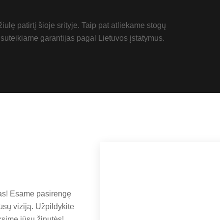
lę patirtį šioje srityje. Taip pat atliekame stogų
uteikiame garantijas pagal Lietuvos įstatymus.
ėjas! Esame pasirengę
ūsų viziją. Užpildykite
ksime jūsų žinutės!