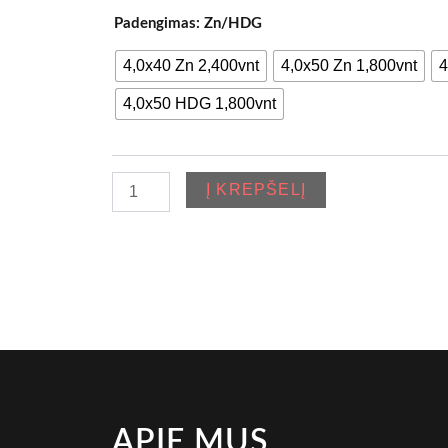
produkto
Padengimas: Zn/HDG
kiekis:
34°
4,0x40 Zn 2,400vnt
4,0x50 Zn 1,800vnt
4
Ankerinės
vinys
4,0x50 HDG 1,800vnt
juostoj
jungtos
popierium
Į KREPŠELĮ
3442
APIE MUS