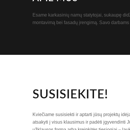
Esame karkasinių namų statytojai, sukaupę didžiu
montavimą bei fasadų įrengimą. Savo darbams s
SUSISIEKITE!
Kviečiame susisiekti ir aptarti jūsų projektų id
atsakyti į visus klausimus ir padėti įgyvendinti J
užklausos formą arba kreipkitės tiesiogiai – lau