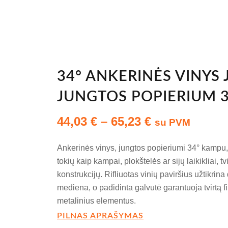
34° ANKERINĖS VINYS
JUNGTOS POPIERIUM 
Price
44,03
€
–
65,23
€
su PVM
range:
44,03 €
Ankerinės vinys, jungtos popieriumi 34° kampu, 
through
tokių kaip kampai, plokštelės ar sijų laikikliai, t
65,23 €
konstrukcijų. Rifliuotas vinių paviršius užtikrin
mediena, o padidinta galvutė garantuoja tvirtą f
metalinius elementus.
PILNAS APRAŠYMAS